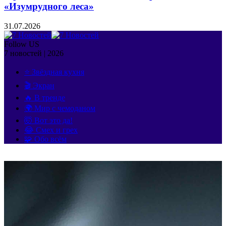
«Изумрудного леса»
31.07.2026
Follow US
7 новостей | 2026
⭐ Звёздная кухня
🎬 Экран
🔥 В тренде
🌍 Мир с чемоданом
🤯 Вот это да!
😂 Смех и грех
🧩 Обо всём