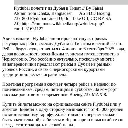
Flydubai полетит из Дубая в Тиват // By Faisal
Akram from Dhaka, Bangladesh — A6-FDD Boeing
737-800 Flydubai Lined Up for Take Off, CC BY-SA
2.0, https://commons.wikimedia.org/w/index.php?
curid=31631127
Авиакомпания Flydubai анонсировала запуск прямых
регулярных рейсов между Дубаем и Тиватом в летний сезон.
Рейсы будут осуществляться с 4 июня по 6 сентября 2025 года,
давая возможность российским туристам путешествовать в
Черногорию. Это особенно актуально, поскольку многие
авиаперевозчики предлагают рейсы в Дубай из разных
уголков России, а связь с черногорскими курортами
традиционно весьма ограничена.
Полетная программа включает четыре рейса в неделю: по
понедельникам, средам, пятницам и субботам. За комфорт
пассажиров ответят современные Boeing 737 MAX 8.
Купить билеты можно на официальном сайте Flydubai или у
агентов. Билеты в одну сторону начинаются от 45 000 рублей
по минимальному тарифу. Хотя стоимость перелета может
быть значительной, за билеты в Черногорию в высокий сезон
всегда стоит ожидать высокой цены.