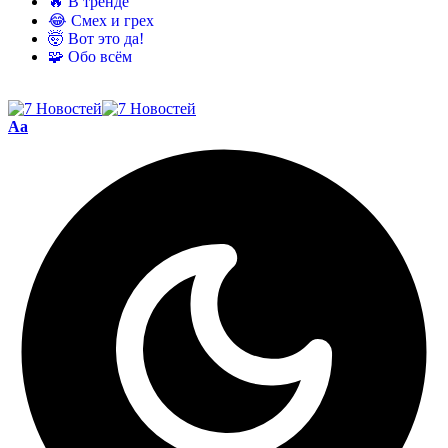
🔥 В тренде
😂 Смех и грех
🤯 Вот это да!
🧩 Обо всём
Aa