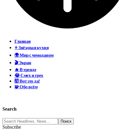
Главная
⭐ Звёздная кухня
🌍 Мир с чемоданом
🎬 Экран
🔥 В тренде
😂 Смех и грех
🤯 Вот это да!
🧩 Обо всём
Search
Subscribe