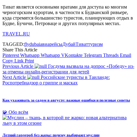
Тиват является основными вратами для доступа ко многим
черногорским курортам, в частности к Будванской ривьере,
куда стремятся большинство туристов, планирующих отдых в
Будве, Бучичи, Петроваце и других популярных местах.
TRAVEL.RU
TAGGED:
flydubai
авиарейсы
Дубай
Тиват
туризм
Share This Article
Pinterest
Whatsapp
Whatsapp
VKontakte
Telegram
Threads
Email
Copy Link
Print
Previous Article
Госдума вызвала на допрос «Победу» из-
за отмены онлайн-регистрации для детей
Next Article
Российские туристы в Таиланде:
Роспотребнадзор о гриппе и масках
Как ухаживать за садом в августе: важные ошибки и полезные советы
🧩 Обо всём
Летний гардероб без жары: почему выбирают муслин