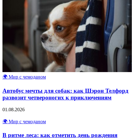
🌍 Мир с чемоданом
Автобус мечты для собак: как Шэрон Телфорд
развозит четвероногих к приключениям
01.08.2026
🌍 Мир с чемоданом
В ритме леса: как отметить день рождения