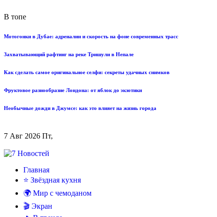
В топе
Мотогонки в Дубае: адреналин и скорость на фоне современных трасс
Захватывающий рафтинг на реке Тришули в Непале
Как сделать самое оригинальное селфи: секреты удачных снимков
Фруктовое разнообразие Лондона: от яблок до экзотики
Необычные дожди в Джумсе: как это влияет на жизнь города
7 Авг 2026 Пт,
Главная
⭐ Звёздная кухня
🌍 Мир с чемоданом
🎬 Экран