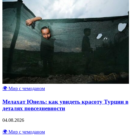
🌍 Мир с чемоданом
Мелахат Юнель: как увидеть красоту Турции в
деталях повседневности
04.08.2026
🌍 Мир с чемоданом