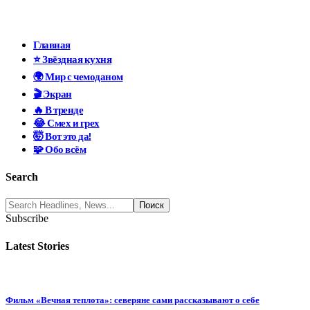
Главная
⭐ Звёздная кухня
🌍 Мир с чемоданом
🎬 Экран
🔥 В тренде
😂 Смех и грех
🤯 Вот это да!
🧩 Обо всём
Search
Subscribe
Latest Stories
Фильм «Вечная теплота»: северяне сами рассказывают о себе