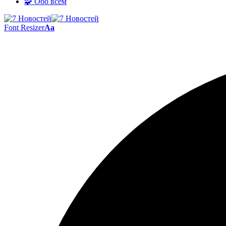
🧩 Обо всём
Font Resizer
Aa