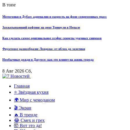
В топе
Мотогонки в Дубае: адреналин и скорость на фоне современных трасс
Захватывающий рафтинг на реке Тришули в Непале
Как сделать самое оригинальное селфи: секреты удачных снимков
Фруктовое разнообразие Лондона: от яблок до экзотики
Необычные дожди в Джумсе: как это влияет на жизнь города
8 Авг 2026 Сб,
Главная
⭐ Звёздная кухня
🌍 Мир с чемоданом
🎬 Экран
🔥 В тренде
😂 Смех и грех
🤯 Вот это да!