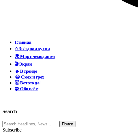
Главная
⭐ Звёздная кухня
🌍 Мир с чемоданом
🎬 Экран
🔥 В тренде
😂 Смех и грех
🤯 Вот это да!
🧩 Обо всём
Search
Subscribe