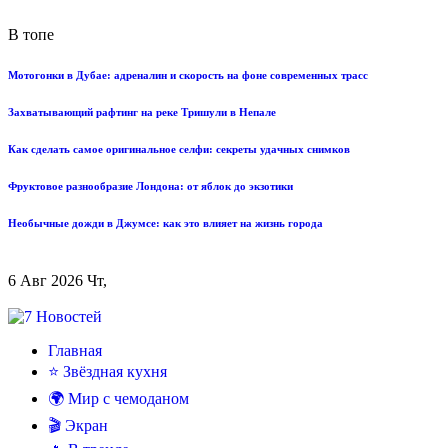
В топе
Мотогонки в Дубае: адреналин и скорость на фоне современных трасс
Захватывающий рафтинг на реке Тришули в Непале
Как сделать самое оригинальное селфи: секреты удачных снимков
Фруктовое разнообразие Лондона: от яблок до экзотики
Необычные дожди в Джумсе: как это влияет на жизнь города
6 Авг 2026 Чт,
Главная
⭐ Звёздная кухня
🌍 Мир с чемоданом
🎬 Экран