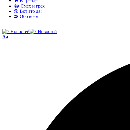
🔥 В тренде
😂 Смех и грех
🤯 Вот это да!
🧩 Обо всём
Aa