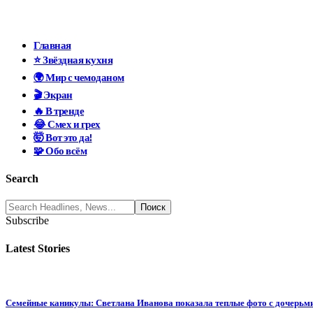
Главная
⭐ Звёздная кухня
🌍 Мир с чемоданом
🎬 Экран
🔥 В тренде
😂 Смех и грех
🤯 Вот это да!
🧩 Обо всём
Search
Subscribe
Latest Stories
Семейные каникулы: Светлана Иванова показала теплые фото с дочерьм