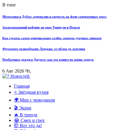
В топе
Мотогонки в Дубае: адреналин и скорость на фоне современных трасс
Захватывающий рафтинг на реке Тришули в Непале
Как сделать самое оригинальное селфи: секреты удачных снимков
Фруктовое разнообразие Лондона: от яблок до экзотики
Необычные дожди в Джумсе: как это влияет на жизнь города
6 Авг 2026 Чт,
Главная
⭐ Звёздная кухня
🌍 Мир с чемоданом
🎬 Экран
🔥 В тренде
😂 Смех и грех
🤯 Вот это да!