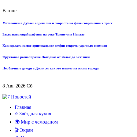
В топе
Мотогонки в Дубае: адреналин и скорость на фоне современных трасс
Захватывающий рафтинг на реке Тришули в Непале
Как сделать самое оригинальное селфи: секреты удачных снимков
Фруктовое разнообразие Лондона: от яблок до экзотики
Необычные дожди в Джумсе: как это влияет на жизнь города
8 Авг 2026 Сб,
Главная
⭐ Звёздная кухня
🌍 Мир с чемоданом
🎬 Экран