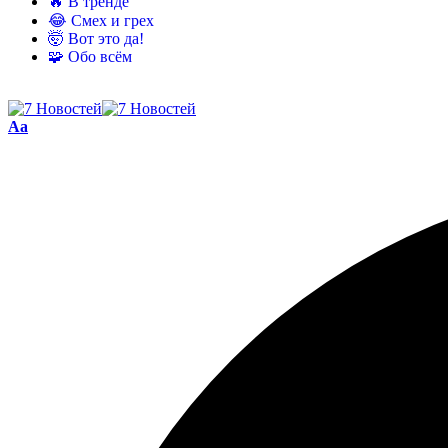
🔥 В тренде
😂 Смех и грех
🤯 Вот это да!
🧩 Обо всём
Aa