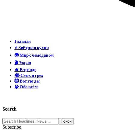
Главная
⭐ Звёздная кухня
🌍 Мир с чемоданом
🎬 Экран
🔥 В тренде
😂 Смех и грех
🤯 Вот это да!
🧩 Обо всём
Search
Subscribe