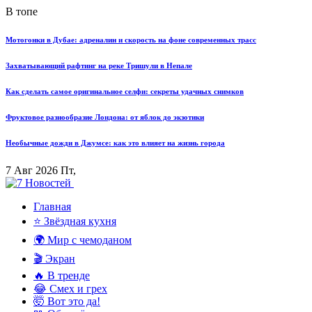
В топе
Мотогонки в Дубае: адреналин и скорость на фоне современных трасс
Захватывающий рафтинг на реке Тришули в Непале
Как сделать самое оригинальное селфи: секреты удачных снимков
Фруктовое разнообразие Лондона: от яблок до экзотики
Необычные дожди в Джумсе: как это влияет на жизнь города
7 Авг 2026 Пт,
Главная
⭐ Звёздная кухня
🌍 Мир с чемоданом
🎬 Экран
🔥 В тренде
😂 Смех и грех
🤯 Вот это да!