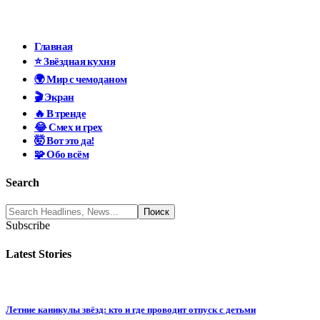
Главная
⭐ Звёздная кухня
🌍 Мир с чемоданом
🎬 Экран
🔥 В тренде
😂 Смех и грех
🤯 Вот это да!
🧩 Обо всём
Search
Subscribe
Latest Stories
Летние каникулы звёзд: кто и где проводит отпуск с детьми