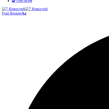
🧩 Обо всём
Font Resizer
Aa