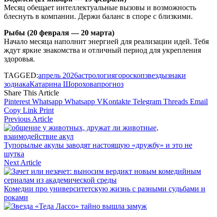
Месяц обещает интеллектуальные вызовы и возможность
блеснуть в компании. Держи баланс в споре с близкими.
Рыбы (20 февраля — 20 марта)
Начало месяца наполнит энергией для реализации идей. Тебя
ждут яркие знакомства и отличный период для укрепления
здоровья.
TAGGED:
апрель 2026
астрология
гороскоп
звезды
знаки
зодиака
Катарина Шорохова
прогноз
Share This Article
Pinterest
Whatsapp
Whatsapp
VKontakte
Telegram
Threads
Email
Copy Link
Print
Previous Article
Тупорылые акулы заводят настоящую «дружбу» и это не
шутка
Next Article
Комедии про университетскую жизнь с разными судьбами и
роками