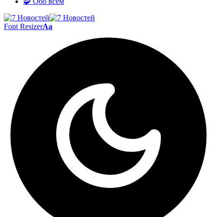
🧩 Обо всём
Font Resizer
Aa