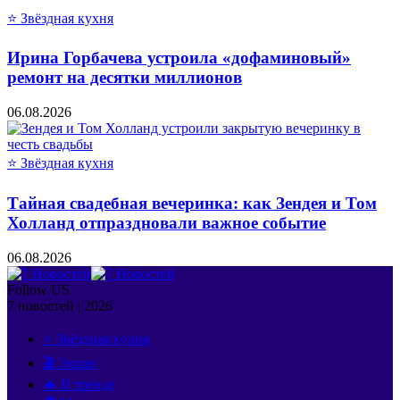
⭐ Звёздная кухня
Ирина Горбачева устроила «дофаминовый»
ремонт на десятки миллионов
06.08.2026
⭐ Звёздная кухня
Тайная свадебная вечеринка: как Зендея и Том
Холланд отпраздновали важное событие
06.08.2026
Follow US
7 новостей | 2026
⭐ Звёздная кухня
🎬 Экран
🔥 В тренде