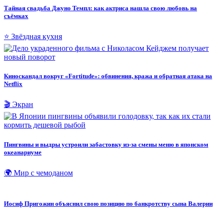
Тайная свадьба Джуно Темпл: как актриса нашла свою любовь на
съёмках
⭐ Звёздная кухня
Киноскандал вокруг «Fortitude»: обвинения, кража и обратная атака на
Netflix
🎬 Экран
Пингвины и выдры устроили забастовку из-за смены меню в японском
океанариуме
🌍 Мир с чемоданом
Иосиф Пригожин объяснил свою позицию по банкротству сына Валерии