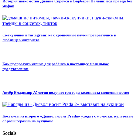
История знакомства Дилана Спроуса и Барбары Палвин: вся правда без
мифов
Скакунчики в Instagram: как крошечные пауки превратились в
любимцев интернета
Как превратить чтение для ребёнка в настоящее маленькое
представление
Актёр Владимир Аблогин получил три года колонии за мошенничество
Костюмы из второго «Дьявол носит Prada» уходят с молотка: культовые
образы героинь на аукционе
Socials