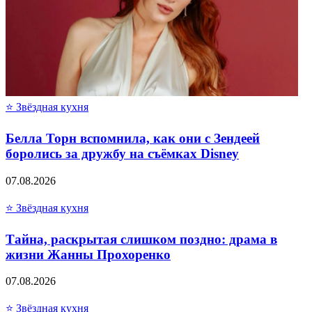
⭐ Звёздная кухня
Белла Торн вспомнила, как они с Зендеей
боролись за дружбу на съёмках Disney
07.08.2026
⭐ Звёздная кухня
Тайна, раскрытая слишком поздно: драма в
жизни Жанны Прохоренко
07.08.2026
⭐ Звёздная кухня