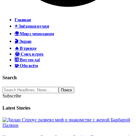
Главная
⭐ Звёздная кухня
🌍 Мир с чемоданом
🎬 Экран
🔥 В тренде
😂 Смех и грех
🤯 Вот это да!
🧩 Обо всём
Search
Subscribe
Latest Stories