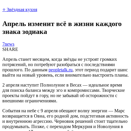
⭐ Звёздная кухня
Апрель изменит всё в жизни каждого
знака зодиака
7news
SHARE
Апрель станет месяцем, когда звёзды не устроят громких
потрясений, но потребуют разобраться с последствиями
прошлого. По данным
peopletalk.ru
, этот период подарит шанс
выйти на новый уровень, если внимательно выстроить планы.
2 апреля наступит Полнолуние в Весах — идеальное время
для поиска баланса между эго и компромиссами. Творческие
проекты пойдут в гору, но не забывай об осторожности с
внешними ограничениями.
События на небе с 9 апреля обещают волну энергии — Марс
возвращается в Овна, его родной дом, подстегивая активность
и внутреннюю агрессию. Черновик решений стоит тщательно
продумывать. Позже, с переходом Меркурия и Новолуния в