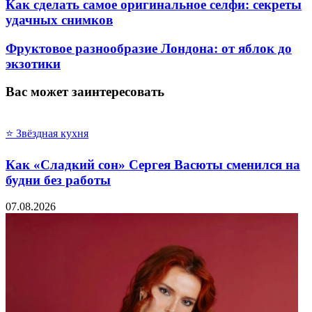
Как сделать самое оригинальное селфи: секреты
удачных снимков
Фруктовое разнообразие Лондона: от яблок до
экзотики
Вас может заинтересовать
⭐ Звёздная кухня
Как «Сладкий сон» Сергея Васюты сменился на
будни без работы
07.08.2026