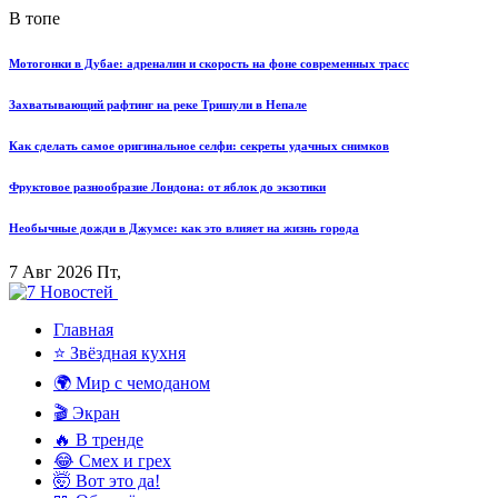
В топе
Мотогонки в Дубае: адреналин и скорость на фоне современных трасс
Захватывающий рафтинг на реке Тришули в Непале
Как сделать самое оригинальное селфи: секреты удачных снимков
Фруктовое разнообразие Лондона: от яблок до экзотики
Необычные дожди в Джумсе: как это влияет на жизнь города
7 Авг 2026 Пт,
Главная
⭐ Звёздная кухня
🌍 Мир с чемоданом
🎬 Экран
🔥 В тренде
😂 Смех и грех
🤯 Вот это да!