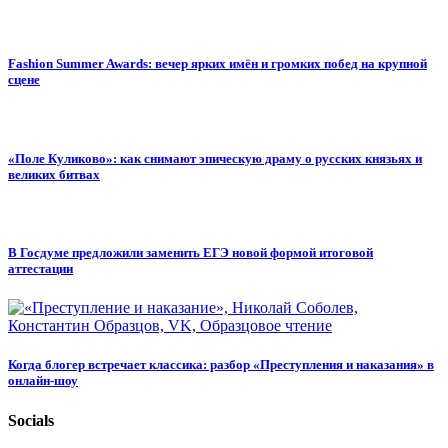
Fashion Summer Awards: вечер ярких имён и громких побед на крупной
сцене
«Поле Куликово»: как снимают эпическую драму о русских князьях и
великих битвах
В Госдуме предложили заменить ЕГЭ новой формой итоговой
аттестации
Когда блогер встречает классика: разбор «Преступления и наказания» в
онлайн-шоу
Socials