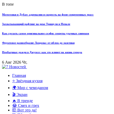
В топе
Мотогонки в Дубае: адреналин и скорость на фоне современных трасс
Захватывающий рафтинг на реке Тришули в Непале
Как сделать самое оригинальное селфи: секреты удачных снимков
Фруктовое разнообразие Лондона: от яблок до экзотики
Необычные дожди в Джумсе: как это влияет на жизнь города
6 Авг 2026 Чт,
Главная
⭐ Звёздная кухня
🌍 Мир с чемоданом
🎬 Экран
🔥 В тренде
😂 Смех и грех
🤯 Вот это да!