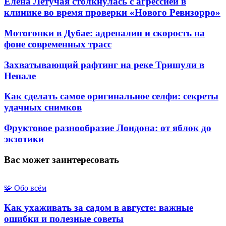
Елена Летучая столкнулась с агрессией в
клинике во время проверки «Нового Ревизорро»
Мотогонки в Дубае: адреналин и скорость на
фоне современных трасс
Захватывающий рафтинг на реке Тришули в
Непале
Как сделать самое оригинальное селфи: секреты
удачных снимков
Фруктовое разнообразие Лондона: от яблок до
экзотики
Вас может заинтересовать
🧩 Обо всём
Как ухаживать за садом в августе: важные
ошибки и полезные советы