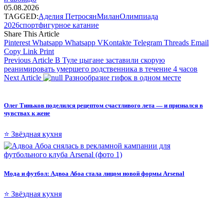
05.08.2026
TAGGED:
Аделия Петросян
Милан
Олимпиада
2026
спорт
фигурное катание
Share This Article
Pinterest
Whatsapp
Whatsapp
VKontakte
Telegram
Threads
Email
Copy Link
Print
Previous Article
В Туле цыгане заставили скорую
реанимировать умершего родственника в течение 4 часов
Next Article
Разнообразие гифок в одном месте
Олег Тиньков поделился рецептом счастливого лета — и признался в
чувствах к жене
⭐ Звёздная кухня
Мода и футбол: Адвоа Абоа стала лицом новой формы Arsenal
⭐ Звёздная кухня