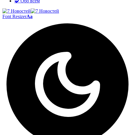
🧩 Обо всём
Font Resizer
Aa