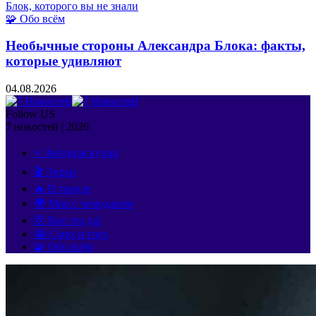
🧩 Обо всём
Необычные стороны Александра Блока: факты,
которые удивляют
04.08.2026
Follow US
7 новостей | 2026
⭐ Звёздная кухня
🎬 Экран
🔥 В тренде
🌍 Мир с чемоданом
🤯 Вот это да!
😂 Смех и грех
🧩 Обо всём