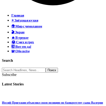
Главная
⭐ Звёздная кухня
🌍 Мир с чемоданом
🎬 Экран
🔥 В тренде
😂 Смех и грех
🤯 Вот это да!
🧩 Обо всём
Search
Subscribe
Latest Stories
Иосиф Пригожин объяснил свою позицию по банкротству сына Валерии