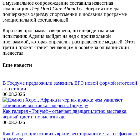
а музыкальное сопровождение составила известная
композиция
They Don’t Care About Us
. Энергия номера
подчеркнула харизму спортсменки и добавила программе
эмоциональной составляющей.
Короткая программа завершена, но впереди главные
испытания: Аделия выйдет на лед с произвольной
программой, которая определит распределение медалей. Этот
третий прокат станет решающим в борьбе за олимпийский
пьедестал.
Еще новости
В Госдуме предложили заменить ЕГЭ новой формой итоговой
аттестации
06.08.2026
Как галерея «Триумф» отмечает двадцатилетие: выставка,
черный цвет и новые взгляды
06.08.2026
Как быстро приготовить яркие вегетарианские тако с фасолью
и авокадо