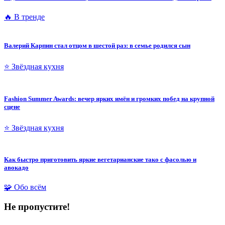
🔥 В тренде
Валерий Карпин стал отцом в шестой раз: в семье родился сын
⭐ Звёздная кухня
Fashion Summer Awards: вечер ярких имён и громких побед на крупной
сцене
⭐ Звёздная кухня
Как быстро приготовить яркие вегетарианские тако с фасолью и
авокадо
🧩 Обо всём
Не пропустите!