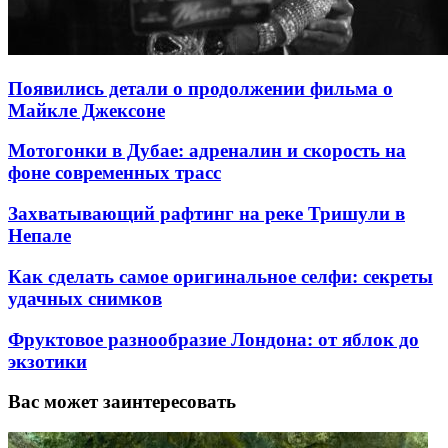
Появились детали о продолжении фильма о
Майкле Джексоне
Мотогонки в Дубае: адреналин и скорость на
фоне современных трасс
Захватывающий рафтинг на реке Тришули в
Непале
Как сделать самое оригинальное селфи: секреты
удачных снимков
Фруктовое разнообразие Лондона: от яблок до
экзотики
Вас может заинтересовать