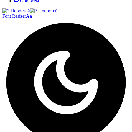
🧩 Обо всём
Font Resizer
Aa