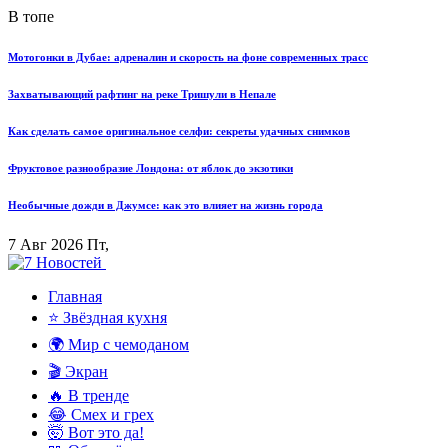
В топе
Мотогонки в Дубае: адреналин и скорость на фоне современных трасс
Захватывающий рафтинг на реке Тришули в Непале
Как сделать самое оригинальное селфи: секреты удачных снимков
Фруктовое разнообразие Лондона: от яблок до экзотики
Необычные дожди в Джумсе: как это влияет на жизнь города
7 Авг 2026 Пт,
Главная
⭐ Звёздная кухня
🌍 Мир с чемоданом
🎬 Экран
🔥 В тренде
😂 Смех и грех
🤯 Вот это да!