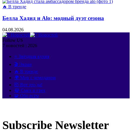
🔥 В тренде
Белла Хадид и Alo: модный дуэт сезона
04.08.2026
Follow US
7 новостей | 2026
⭐ Звёздная кухня
🎬 Экран
🔥 В тренде
🌍 Мир с чемоданом
🤯 Вот это да!
😂 Смех и грех
🧩 Обо всём
Subscribe Newsletter