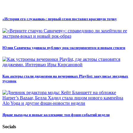
«История его служанки»: первый сезон поставил красивую точку
Юлия Савичева удивила публику рок-экспериментом и новым стилем
Как актеры стали диджеями на вечеринках Playlist: закулисье звездных
тусовок
Яркие выходы и новые коллекции: топ фэшн-событий недели
Socials