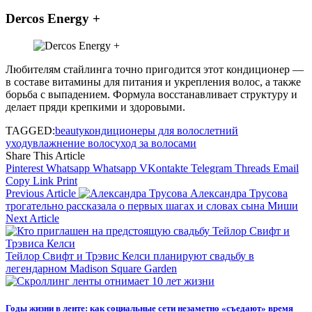
Dercos Energy +
Любителям стайлинга точно пригодится этот кондиционер —
в составе витамины для питания и укрепления волос, а также
борьба с выпадением. Формула восстанавливает структуру и
делает пряди крепкими и здоровыми.
TAGGED:
beauty
кондиционеры для волос
летний
уход
увлажнение волос
уход за волосами
Share This Article
Pinterest
Whatsapp
Whatsapp
VKontakte
Telegram
Threads
Email
Copy Link
Print
Previous Article
Александра Трусова
трогательно рассказала о первых шагах и словах сына Миши
Next Article
Тейлор Свифт и Трэвис Келси планируют свадьбу в
легендарном Madison Square Garden
Годы жизни в ленте: как социальные сети незаметно «съедают» время