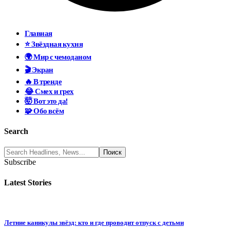
Главная
⭐ Звёздная кухня
🌍 Мир с чемоданом
🎬 Экран
🔥 В тренде
😂 Смех и грех
🤯 Вот это да!
🧩 Обо всём
Search
Subscribe
Latest Stories
Летние каникулы звёзд: кто и где проводит отпуск с детьми