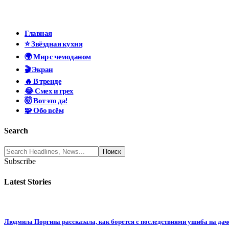
Главная
⭐ Звёздная кухня
🌍 Мир с чемоданом
🎬 Экран
🔥 В тренде
😂 Смех и грех
🤯 Вот это да!
🧩 Обо всём
Search
Subscribe
Latest Stories
Людмила Поргина рассказала, как борется с последствиями ушиба на дач