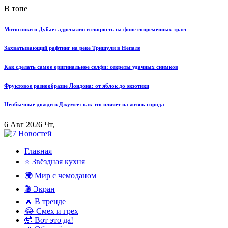
В топе
Мотогонки в Дубае: адреналин и скорость на фоне современных трасс
Захватывающий рафтинг на реке Тришули в Непале
Как сделать самое оригинальное селфи: секреты удачных снимков
Фруктовое разнообразие Лондона: от яблок до экзотики
Необычные дожди в Джумсе: как это влияет на жизнь города
6 Авг 2026 Чт,
Главная
⭐ Звёздная кухня
🌍 Мир с чемоданом
🎬 Экран
🔥 В тренде
😂 Смех и грех
🤯 Вот это да!